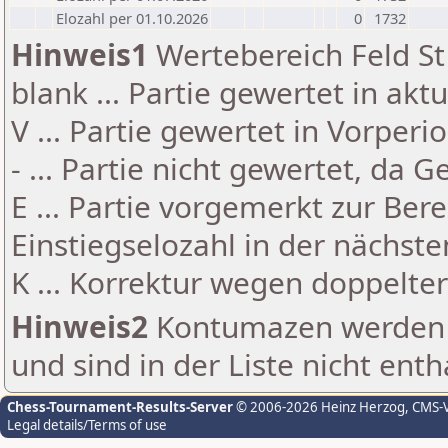
Elozahl per 01.10.2026
0
1732
Hinweis1
Wertebereich Feld St 
blank ... Partie gewertet in akt
V ... Partie gewertet in Vorperi
- ... Partie nicht gewertet, da 
E ... Partie vorgemerkt zur Be
Einstiegselozahl in der nächst
K ... Korrektur wegen doppelt
Hinweis2
Kontumazen werden g
und sind in der Liste nicht enth
Chess-Tournament-Results-Server
© 2006-2026 Heinz Herzog
, CMS-
Legal details/Terms of use