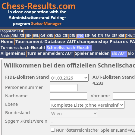
Logged on: Gast
Arabic
ARM
AZE
BIH
BUL
CAT
CHN
CRO
CZE
DEN
ENG
ESP
FAI
FIN
FRA
GER
GRE
INA
I
Home
Tournament-Database
AUT championship
Pictures
F
Turnierschach-Elozahl
Schnellschach-Elozahl
Allgemeines
Turnier anmelden: AUT
Spieler anmelden
Elo AUT
Elo
Willkommen bei den offiziellen Schnellscha
FIDE-Elolisten Stand
AUT-Elolisten Stand
4.233
Personennummer
Nachname
Vorname
Ebene
Bundesland
Spgem./Kreis/Verein
Nur "österreichische" Spieler (Land=A