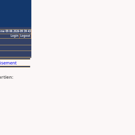
ime 09.08.2026 09:39:43
Login
Logout
artien: