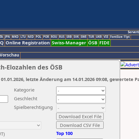
Servert
TA
JPN
MKD
LTU
NED
POL
POR
ROU
RUS
SRB
SVK
SWE
TUR
UKR
VIE
FontSize:11pt
AQ
Online Registration
Swiss-Manager
ÖSB
FIDE
 Vorschau
ch-Elozahlen des ÖSB
 01.01.2026, letzte Änderung am 14.01.2026 09:08, gewertete P
Kategorie
Geschlecht
Spielberechtigung
Top 100
UT)