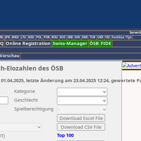
Servert
TA
JPN
MKD
LTU
NED
POL
POR
ROU
RUS
SRB
SVK
SWE
TUR
UKR
VIE
FontSize:11pt
AQ
Online Registration
Swiss-Manager
ÖSB
FIDE
 Vorschau
ch-Elozahlen des ÖSB
 01.04.2025, letzte Änderung am 23.04.2025 12:24, gewertete P
Kategorie
Geschlecht
Spielberechtigung
Top 100
UT)