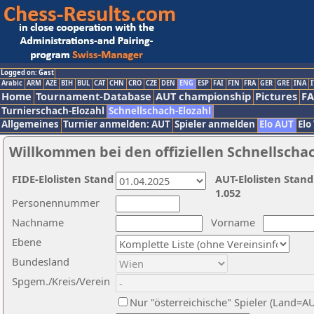
Logged on: Gast
Arabic
ARM
AZE
BIH
BUL
CAT
CHN
CRO
CZE
DEN
ENG
ESP
FAI
FIN
FRA
GER
GRE
INA
I
Home
Tournament-Database
AUT championship
Pictures
F
Turnierschach-Elozahl
Schnellschach-Elozahl
Allgemeines
Turnier anmelden: AUT
Spieler anmelden
Elo AUT
Elo
Willkommen bei den offiziellen Schnellscha
FIDE-Elolisten Stand
AUT-Elolisten Stand
1.052
Personennummer
Nachname
Vorname
Ebene
Bundesland
Spgem./Kreis/Verein
Nur "österreichische" Spieler (Land=A