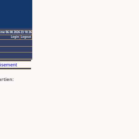
ime 06.08.2026 23:18:26
Login
Logout
artien: