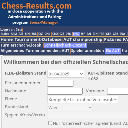
Logged on: Gast
Arabic
ARM
AZE
BIH
BUL
CAT
CHN
CRO
CZE
DEN
ENG
ESP
FAI
FIN
FRA
GER
GRE
INA
I
Home
Tournament-Database
AUT championship
Pictures
F
Turnierschach-Elozahl
Schnellschach-Elozahl
Allgemeines
Turnier anmelden: AUT
Spieler anmelden
Elo AUT
Elo
Willkommen bei den offiziellen Schnellscha
FIDE-Elolisten Stand
AUT-Elolisten Stand
1.052
Personennummer
Nachname
Vorname
Ebene
Bundesland
Spgem./Kreis/Verein
Nur "österreichische" Spieler (Land=A