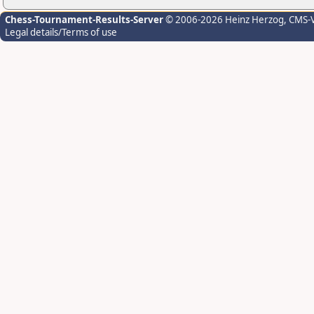
Chess-Tournament-Results-Server
© 2006-2026 Heinz Herzog
, CMS-
Legal details/Terms of use