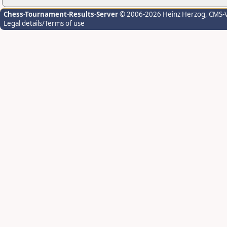
Chess-Tournament-Results-Server
© 2006-2026 Heinz Herzog
, CMS-
Legal details/Terms of use