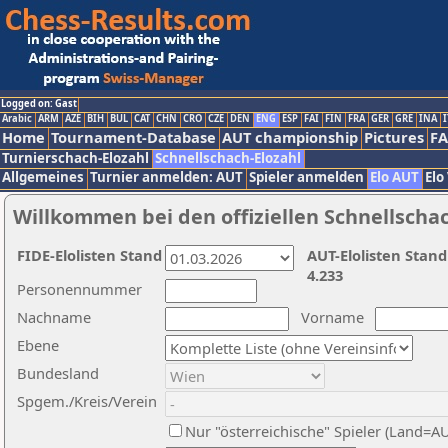
Logged on: Gast
Arabic
ARM
AZE
BIH
BUL
CAT
CHN
CRO
CZE
DEN
ENG
ESP
FAI
FIN
FRA
GER
GRE
INA
I
Home
Tournament-Database
AUT championship
Pictures
F
Turnierschach-Elozahl
Schnellschach-Elozahl
Allgemeines
Turnier anmelden: AUT
Spieler anmelden
Elo AUT
Elo
Willkommen bei den offiziellen Schnellscha
FIDE-Elolisten Stand
AUT-Elolisten Stand
4.233
Personennummer
Nachname
Vorname
Ebene
Bundesland
Spgem./Kreis/Verein
Nur "österreichische" Spieler (Land=A