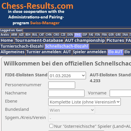
Logged on: Gast
Arabic
ARM
AZE
BIH
BUL
CAT
CHN
CRO
CZE
DEN
ENG
ESP
FAI
FIN
FRA
GER
GRE
INA
I
Home
Tournament-Database
AUT championship
Pictures
F
Turnierschach-Elozahl
Schnellschach-Elozahl
Allgemeines
Turnier anmelden: AUT
Spieler anmelden
Elo AUT
Elo
Willkommen bei den offiziellen Schnellscha
FIDE-Elolisten Stand
AUT-Elolisten Stand
4.233
Personennummer
Nachname
Vorname
Ebene
Bundesland
Spgem./Kreis/Verein
Nur "österreichische" Spieler (Land=A