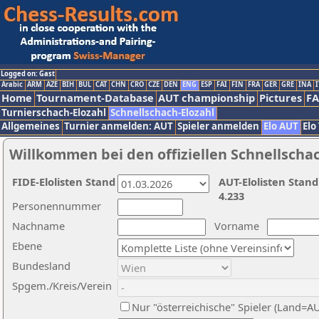
Logged on: Gast
Arabic
ARM
AZE
BIH
BUL
CAT
CHN
CRO
CZE
DEN
ENG
ESP
FAI
FIN
FRA
GER
GRE
INA
I
Home
Tournament-Database
AUT championship
Pictures
F
Turnierschach-Elozahl
Schnellschach-Elozahl
Allgemeines
Turnier anmelden: AUT
Spieler anmelden
Elo AUT
Elo
Willkommen bei den offiziellen Schnellscha
FIDE-Elolisten Stand
AUT-Elolisten Stand
4.233
Personennummer
Nachname
Vorname
Ebene
Bundesland
Spgem./Kreis/Verein
Nur "österreichische" Spieler (Land=A