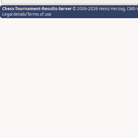
Chess-Tournament-Results-Server
© 2006-2026 Heinz Herzog
, CMS-
Legal details/Terms of use