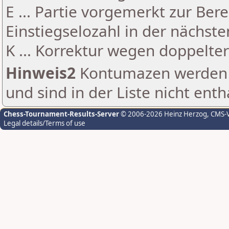
E ... Partie vorgemerkt zur Be
Einstiegselozahl in der nächst
K ... Korrektur wegen doppelt
Hinweis2
Kontumazen werden g
und sind in der Liste nicht enth
Chess-Tournament-Results-Server
© 2006-2026 Heinz Herzog
, CMS-
Legal details/Terms of use