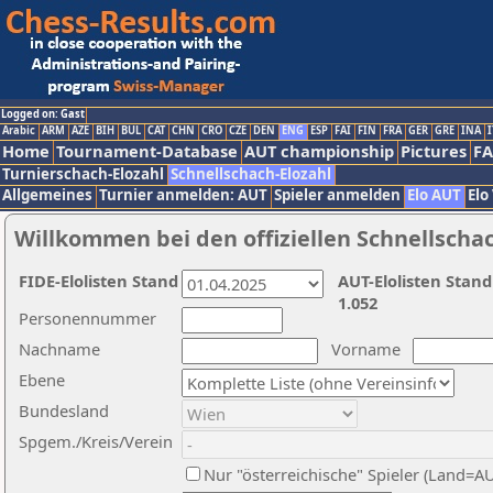
Logged on: Gast
Arabic
ARM
AZE
BIH
BUL
CAT
CHN
CRO
CZE
DEN
ENG
ESP
FAI
FIN
FRA
GER
GRE
INA
I
Home
Tournament-Database
AUT championship
Pictures
F
Turnierschach-Elozahl
Schnellschach-Elozahl
Allgemeines
Turnier anmelden: AUT
Spieler anmelden
Elo AUT
Elo
Willkommen bei den offiziellen Schnellscha
FIDE-Elolisten Stand
AUT-Elolisten Stand
1.052
Personennummer
Nachname
Vorname
Ebene
Bundesland
Spgem./Kreis/Verein
Nur "österreichische" Spieler (Land=A