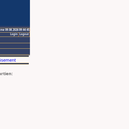
ime 09.08.2026 09:44:45
Login
Logout
artien: