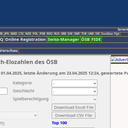
Servert
TA
JPN
MKD
LTU
NED
POL
POR
ROU
RUS
SRB
SVK
SWE
TUR
UKR
VIE
FontSize:11pt
AQ
Online Registration
Swiss-Manager
ÖSB
FIDE
 Vorschau
ch-Elozahlen des ÖSB
 01.04.2025, letzte Änderung am 23.04.2025 12:24, gewertete P
Kategorie
Geschlecht
Spielberechtigung
Top 100
UT)