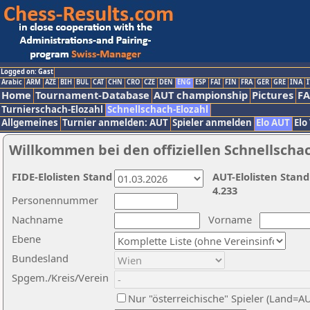
Logged on: Gast
Arabic
ARM
AZE
BIH
BUL
CAT
CHN
CRO
CZE
DEN
ENG
ESP
FAI
FIN
FRA
GER
GRE
INA
I
Home
Tournament-Database
AUT championship
Pictures
F
Turnierschach-Elozahl
Schnellschach-Elozahl
Allgemeines
Turnier anmelden: AUT
Spieler anmelden
Elo AUT
Elo
Willkommen bei den offiziellen Schnellscha
FIDE-Elolisten Stand
AUT-Elolisten Stand
4.233
Personennummer
Nachname
Vorname
Ebene
Bundesland
Spgem./Kreis/Verein
Nur "österreichische" Spieler (Land=A