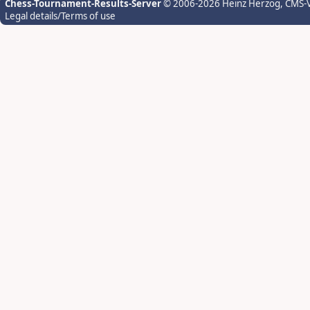
Chess-Tournament-Results-Server
© 2006-2026 Heinz Herzog
, CMS-
Legal details/Terms of use