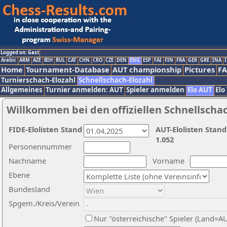
Logged on: Gast
Arabic
ARM
AZE
BIH
BUL
CAT
CHN
CRO
CZE
DEN
ENG
ESP
FAI
FIN
FRA
GER
GRE
INA
I
Home
Tournament-Database
AUT championship
Pictures
F
Turnierschach-Elozahl
Schnellschach-Elozahl
Allgemeines
Turnier anmelden: AUT
Spieler anmelden
Elo AUT
Elo
Willkommen bei den offiziellen Schnellscha
FIDE-Elolisten Stand
AUT-Elolisten Stand
1.052
Personennummer
Nachname
Vorname
Ebene
Bundesland
Spgem./Kreis/Verein
Nur "österreichische" Spieler (Land=A