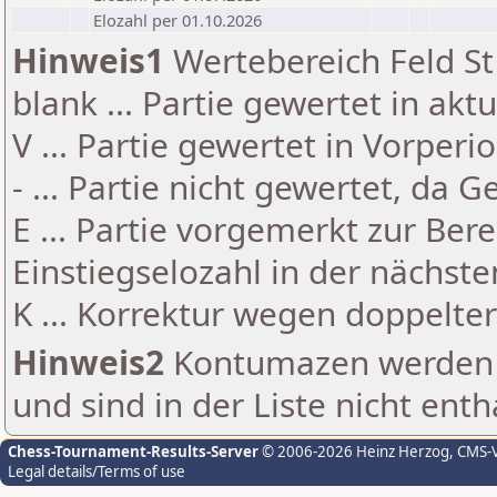
Elozahl per 01.10.2026
Hinweis1
Wertebereich Feld St 
blank ... Partie gewertet in akt
V ... Partie gewertet in Vorperi
- ... Partie nicht gewertet, da 
E ... Partie vorgemerkt zur Be
Einstiegselozahl in der nächst
K ... Korrektur wegen doppelt
Hinweis2
Kontumazen werden g
und sind in der Liste nicht enth
Chess-Tournament-Results-Server
© 2006-2026 Heinz Herzog
, CMS-
Legal details/Terms of use