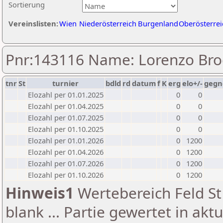
Sortierung
Vereinslisten:
Wien
Niederösterreich
Burgenland
Oberösterrei
Pnr:143116 Name: Lorenzo Br
tnr
St
turnier
bdld
rd
datum
f
K
erg
elo+/-
gegn
Elozahl per 01.01.2025
0
0
Elozahl per 01.04.2025
0
0
Elozahl per 01.07.2025
0
0
Elozahl per 01.10.2025
0
0
Elozahl per 01.01.2026
0
1200
Elozahl per 01.04.2026
0
1200
Elozahl per 01.07.2026
0
1200
Elozahl per 01.10.2026
0
1200
Hinweis1
Wertebereich Feld St 
blank ... Partie gewertet in akt