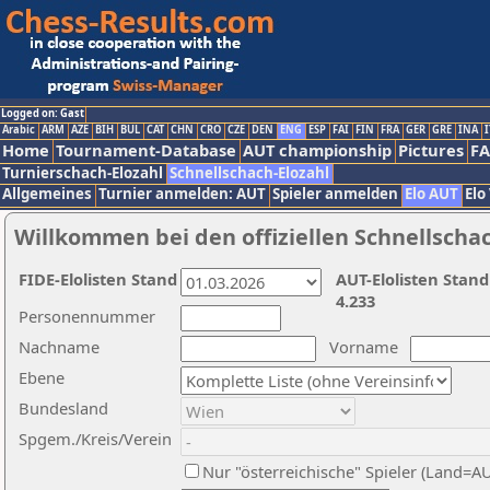
Logged on: Gast
Arabic
ARM
AZE
BIH
BUL
CAT
CHN
CRO
CZE
DEN
ENG
ESP
FAI
FIN
FRA
GER
GRE
INA
I
Home
Tournament-Database
AUT championship
Pictures
F
Turnierschach-Elozahl
Schnellschach-Elozahl
Allgemeines
Turnier anmelden: AUT
Spieler anmelden
Elo AUT
Elo
Willkommen bei den offiziellen Schnellscha
FIDE-Elolisten Stand
AUT-Elolisten Stand
4.233
Personennummer
Nachname
Vorname
Ebene
Bundesland
Spgem./Kreis/Verein
Nur "österreichische" Spieler (Land=A