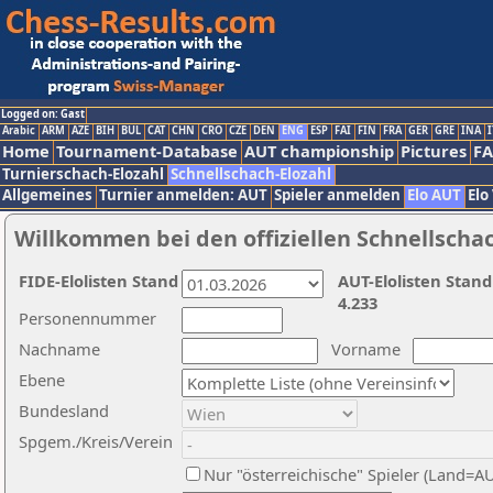
Logged on: Gast
Arabic
ARM
AZE
BIH
BUL
CAT
CHN
CRO
CZE
DEN
ENG
ESP
FAI
FIN
FRA
GER
GRE
INA
I
Home
Tournament-Database
AUT championship
Pictures
F
Turnierschach-Elozahl
Schnellschach-Elozahl
Allgemeines
Turnier anmelden: AUT
Spieler anmelden
Elo AUT
Elo
Willkommen bei den offiziellen Schnellscha
FIDE-Elolisten Stand
AUT-Elolisten Stand
4.233
Personennummer
Nachname
Vorname
Ebene
Bundesland
Spgem./Kreis/Verein
Nur "österreichische" Spieler (Land=A