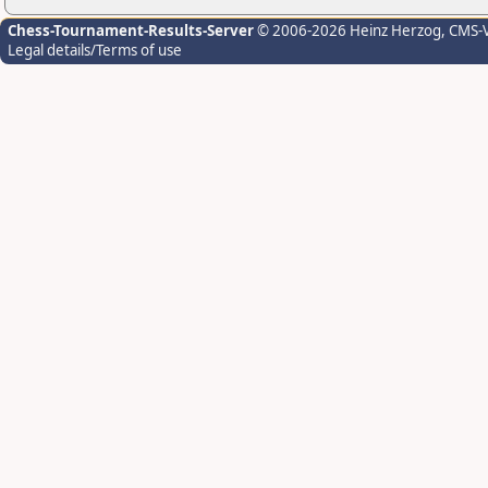
Chess-Tournament-Results-Server
© 2006-2026 Heinz Herzog
, CMS-
Legal details/Terms of use