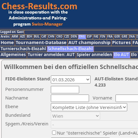
Logged on: Gast
Arabic
ARM
AZE
BIH
BUL
CAT
CHN
CRO
CZE
DEN
ENG
ESP
FAI
FIN
FRA
GER
GRE
INA
I
Home
Tournament-Database
AUT championship
Pictures
F
Turnierschach-Elozahl
Schnellschach-Elozahl
Allgemeines
Turnier anmelden: AUT
Spieler anmelden
Elo AUT
Elo
Willkommen bei den offiziellen Schnellscha
FIDE-Elolisten Stand
AUT-Elolisten Stand
4.233
Personennummer
Nachname
Vorname
Ebene
Bundesland
Spgem./Kreis/Verein
Nur "österreichische" Spieler (Land=A