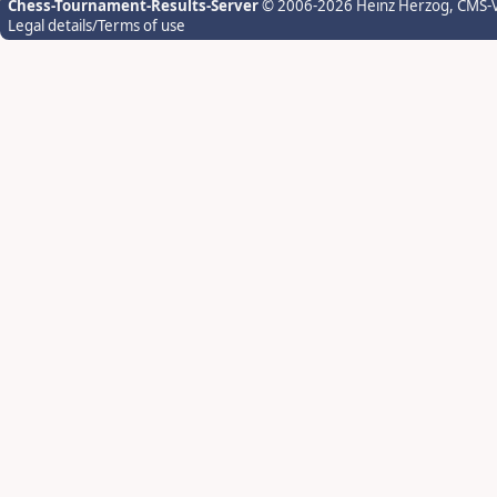
Chess-Tournament-Results-Server
© 2006-2026 Heinz Herzog
, CMS-
Legal details/Terms of use