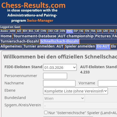
Logged on: Gast
Arabic
ARM
AZE
BIH
BUL
CAT
CHN
CRO
CZE
DEN
ENG
ESP
FAI
FIN
FRA
GER
GRE
INA
I
Home
Tournament-Database
AUT championship
Pictures
F
Turnierschach-Elozahl
Schnellschach-Elozahl
Allgemeines
Turnier anmelden: AUT
Spieler anmelden
Elo AUT
Elo
Willkommen bei den offiziellen Schnellscha
FIDE-Elolisten Stand
AUT-Elolisten Stand
4.233
Personennummer
Nachname
Vorname
Ebene
Bundesland
Spgem./Kreis/Verein
Nur "österreichische" Spieler (Land=A