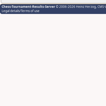
Chess-Tournament-Results-Server
© 2006-2026 Heinz Herzog
, CMS-
Legal details/Terms of use