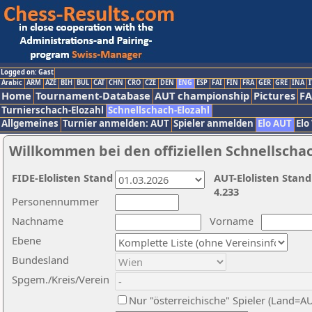
Logged on: Gast
Arabic
ARM
AZE
BIH
BUL
CAT
CHN
CRO
CZE
DEN
ENG
ESP
FAI
FIN
FRA
GER
GRE
INA
I
Home
Tournament-Database
AUT championship
Pictures
F
Turnierschach-Elozahl
Schnellschach-Elozahl
Allgemeines
Turnier anmelden: AUT
Spieler anmelden
Elo AUT
Elo
Willkommen bei den offiziellen Schnellscha
FIDE-Elolisten Stand
AUT-Elolisten Stand
4.233
Personennummer
Nachname
Vorname
Ebene
Bundesland
Spgem./Kreis/Verein
Nur "österreichische" Spieler (Land=A