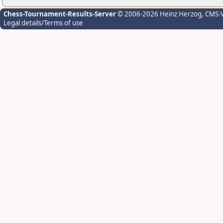
Chess-Tournament-Results-Server
© 2006-2026 Heinz Herzog
, CMS-
Legal details/Terms of use