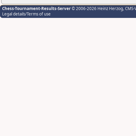
Chess-Tournament-Results-Server
© 2006-2026 Heinz Herzog
, CMS-
Legal details/Terms of use