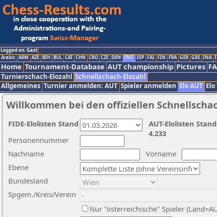
Logged on: Gast
Arabic
ARM
AZE
BIH
BUL
CAT
CHN
CRO
CZE
DEN
ENG
ESP
FAI
FIN
FRA
GER
GRE
INA
I
Home
Tournament-Database
AUT championship
Pictures
F
Turnierschach-Elozahl
Schnellschach-Elozahl
Allgemeines
Turnier anmelden: AUT
Spieler anmelden
Elo AUT
Elo
Willkommen bei den offiziellen Schnellscha
FIDE-Elolisten Stand
AUT-Elolisten Stand
4.233
Personennummer
Nachname
Vorname
Ebene
Bundesland
Spgem./Kreis/Verein
Nur "österreichische" Spieler (Land=A