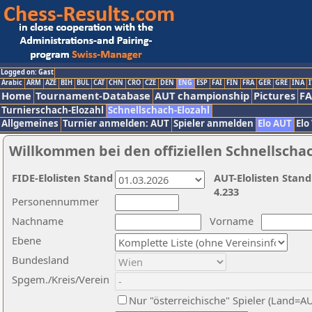
Logged on: Gast
Arabic
ARM
AZE
BIH
BUL
CAT
CHN
CRO
CZE
DEN
ENG
ESP
FAI
FIN
FRA
GER
GRE
INA
I
Home
Tournament-Database
AUT championship
Pictures
F
Turnierschach-Elozahl
Schnellschach-Elozahl
Allgemeines
Turnier anmelden: AUT
Spieler anmelden
Elo AUT
Elo
Willkommen bei den offiziellen Schnellscha
FIDE-Elolisten Stand
AUT-Elolisten Stand
4.233
Personennummer
Nachname
Vorname
Ebene
Bundesland
Spgem./Kreis/Verein
Nur "österreichische" Spieler (Land=A