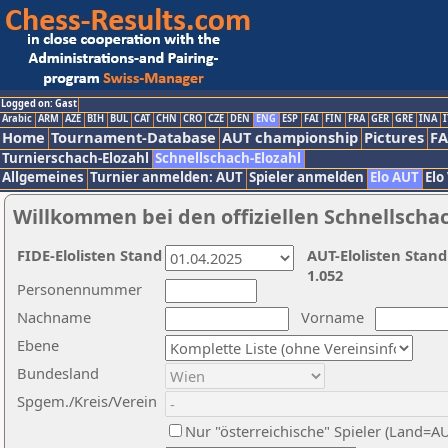
Logged on: Gast
Arabic
ARM
AZE
BIH
BUL
CAT
CHN
CRO
CZE
DEN
ENG
ESP
FAI
FIN
FRA
GER
GRE
INA
I
Home
Tournament-Database
AUT championship
Pictures
F
Turnierschach-Elozahl
Schnellschach-Elozahl
Allgemeines
Turnier anmelden: AUT
Spieler anmelden
Elo AUT
Elo
Willkommen bei den offiziellen Schnellscha
FIDE-Elolisten Stand
AUT-Elolisten Stand
1.052
Personennummer
Nachname
Vorname
Ebene
Bundesland
Spgem./Kreis/Verein
Nur "österreichische" Spieler (Land=A