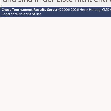
Chess-Tournament-Results-Server
© 2006-2026 Heinz Herzog
, CMS-
Legal details/Terms of use