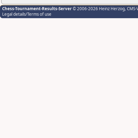
Chess-Tournament-Results-Server
© 2006-2026 Heinz Herzog
, CMS-
Legal details/Terms of use