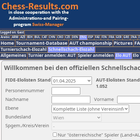
Logged on: Gast
Arabic
ARM
AZE
BIH
BUL
CAT
CHN
CRO
CZE
DEN
ENG
ESP
FAI
FIN
FRA
GER
GRE
INA
I
Home
Tournament-Database
AUT championship
Pictures
F
Turnierschach-Elozahl
Schnellschach-Elozahl
Allgemeines
Turnier anmelden: AUT
Spieler anmelden
Elo AUT
Elo
Willkommen bei den offiziellen Schnellscha
FIDE-Elolisten Stand
AUT-Elolisten Stand
1.052
Personennummer
Nachname
Vorname
Ebene
Bundesland
Spgem./Kreis/Verein
Nur "österreichische" Spieler (Land=A