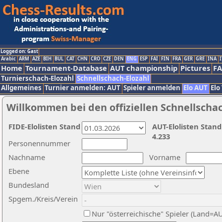
Logged on: Gast
Arabic
ARM
AZE
BIH
BUL
CAT
CHN
CRO
CZE
DEN
ENG
ESP
FAI
FIN
FRA
GER
GRE
INA
I
Home
Tournament-Database
AUT championship
Pictures
F
Turnierschach-Elozahl
Schnellschach-Elozahl
Allgemeines
Turnier anmelden: AUT
Spieler anmelden
Elo AUT
Elo
Willkommen bei den offiziellen Schnellscha
FIDE-Elolisten Stand
AUT-Elolisten Stand
4.233
Personennummer
Nachname
Vorname
Ebene
Bundesland
Spgem./Kreis/Verein
Nur "österreichische" Spieler (Land=A