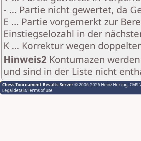
- ... Partie nicht gewertet, da 
E ... Partie vorgemerkt zur Be
Einstiegselozahl in der nächst
K ... Korrektur wegen doppelt
Hinweis2
Kontumazen werden g
und sind in der Liste nicht enth
Chess-Tournament-Results-Server
© 2006-2026 Heinz Herzog
, CMS-
Legal details/Terms of use