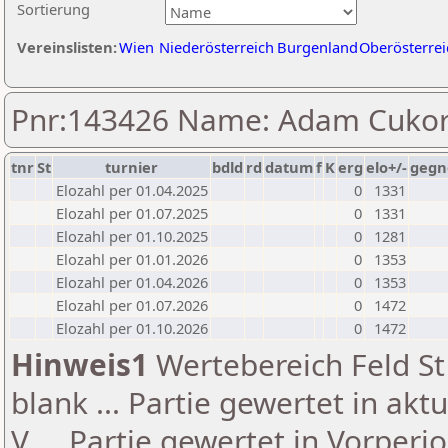
Sortierung
Vereinslisten:
Wien
Niederösterreich
Burgenland
Oberösterrei
Pnr:143426 Name: Adam Cuko
tnr
St
turnier
bdld
rd
datum
f
K
erg
elo+/-
gegn
Elozahl per 01.04.2025
0
1331
Elozahl per 01.07.2025
0
1331
Elozahl per 01.10.2025
0
1281
Elozahl per 01.01.2026
0
1353
Elozahl per 01.04.2026
0
1353
Elozahl per 01.07.2026
0
1472
Elozahl per 01.10.2026
0
1472
Hinweis1
Wertebereich Feld St 
blank ... Partie gewertet in akt
V ... Partie gewertet in Vorperi