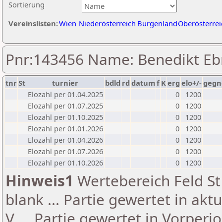
Sortierung
Vereinslisten:
Wien
Niederösterreich
Burgenland
Oberösterrei
Pnr:143456 Name: Benedikt Eb
tnr
St
turnier
bdld
rd
datum
f
K
erg
elo+/-
gegn
Elozahl per 01.04.2025
0
1200
Elozahl per 01.07.2025
0
1200
Elozahl per 01.10.2025
0
1200
Elozahl per 01.01.2026
0
1200
Elozahl per 01.04.2026
0
1200
Elozahl per 01.07.2026
0
1200
Elozahl per 01.10.2026
0
1200
Hinweis1
Wertebereich Feld St 
blank ... Partie gewertet in akt
V ... Partie gewertet in Vorperi