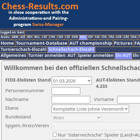
Logged on: Gast
Arabic
ARM
AZE
BIH
BUL
CAT
CHN
CRO
CZE
DEN
ENG
ESP
FAI
FIN
FRA
GER
GRE
INA
I
Home
Tournament-Database
AUT championship
Pictures
F
Turnierschach-Elozahl
Schnellschach-Elozahl
Allgemeines
Turnier anmelden: AUT
Spieler anmelden
Elo AUT
Elo
Willkommen bei den offiziellen Schnellscha
FIDE-Elolisten Stand
AUT-Elolisten Stand
4.233
Personennummer
Nachname
Vorname
Ebene
Bundesland
Spgem./Kreis/Verein
Nur "österreichische" Spieler (Land=A