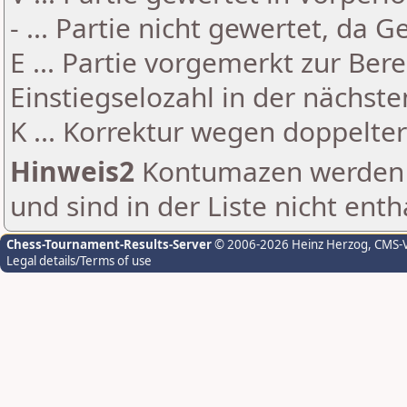
- ... Partie nicht gewertet, da 
E ... Partie vorgemerkt zur Be
Einstiegselozahl in der nächst
K ... Korrektur wegen doppelt
Hinweis2
Kontumazen werden g
und sind in der Liste nicht enth
Chess-Tournament-Results-Server
© 2006-2026 Heinz Herzog
, CMS-
Legal details/Terms of use