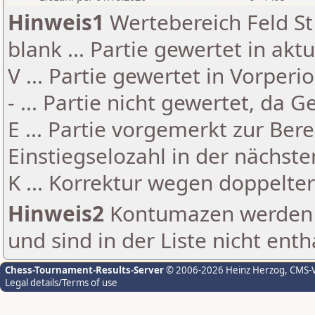
Hinweis1
Wertebereich Feld St 
blank ... Partie gewertet in akt
V ... Partie gewertet in Vorperi
- ... Partie nicht gewertet, da 
E ... Partie vorgemerkt zur Be
Einstiegselozahl in der nächst
K ... Korrektur wegen doppelt
Hinweis2
Kontumazen werden g
und sind in der Liste nicht enth
Chess-Tournament-Results-Server
© 2006-2026 Heinz Herzog
, CMS-
Legal details/Terms of use