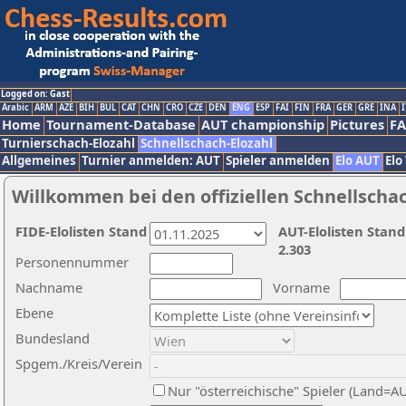
Logged on: Gast
Arabic
ARM
AZE
BIH
BUL
CAT
CHN
CRO
CZE
DEN
ENG
ESP
FAI
FIN
FRA
GER
GRE
INA
I
Home
Tournament-Database
AUT championship
Pictures
F
Turnierschach-Elozahl
Schnellschach-Elozahl
Allgemeines
Turnier anmelden: AUT
Spieler anmelden
Elo AUT
Elo
Willkommen bei den offiziellen Schnellscha
FIDE-Elolisten Stand
AUT-Elolisten Stand
2.303
Personennummer
Nachname
Vorname
Ebene
Bundesland
Spgem./Kreis/Verein
Nur "österreichische" Spieler (Land=A