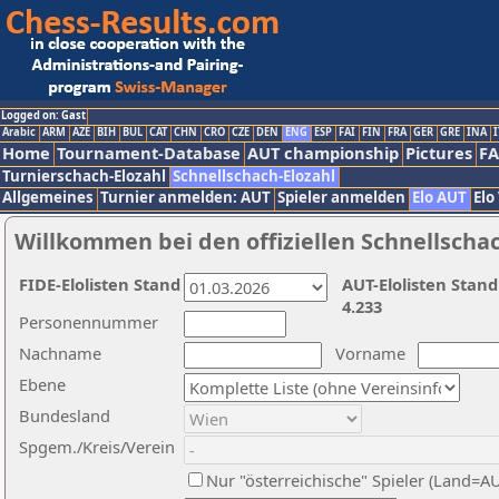
Logged on: Gast
Arabic
ARM
AZE
BIH
BUL
CAT
CHN
CRO
CZE
DEN
ENG
ESP
FAI
FIN
FRA
GER
GRE
INA
I
Home
Tournament-Database
AUT championship
Pictures
F
Turnierschach-Elozahl
Schnellschach-Elozahl
Allgemeines
Turnier anmelden: AUT
Spieler anmelden
Elo AUT
Elo
Willkommen bei den offiziellen Schnellscha
FIDE-Elolisten Stand
AUT-Elolisten Stand
4.233
Personennummer
Nachname
Vorname
Ebene
Bundesland
Spgem./Kreis/Verein
Nur "österreichische" Spieler (Land=A