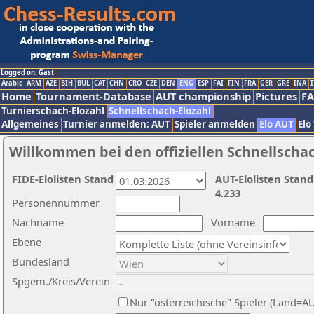
Logged on: Gast
Arabic
ARM
AZE
BIH
BUL
CAT
CHN
CRO
CZE
DEN
ENG
ESP
FAI
FIN
FRA
GER
GRE
INA
I
Home
Tournament-Database
AUT championship
Pictures
F
Turnierschach-Elozahl
Schnellschach-Elozahl
Allgemeines
Turnier anmelden: AUT
Spieler anmelden
Elo AUT
Elo
Willkommen bei den offiziellen Schnellscha
FIDE-Elolisten Stand
AUT-Elolisten Stand
4.233
Personennummer
Nachname
Vorname
Ebene
Bundesland
Spgem./Kreis/Verein
Nur "österreichische" Spieler (Land=A