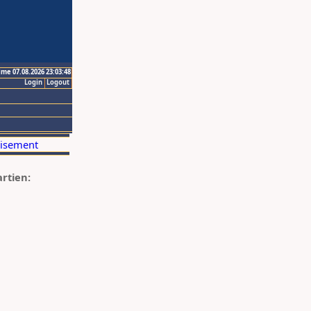
ime 07.08.2026 23:03:48
Login
Logout
artien: