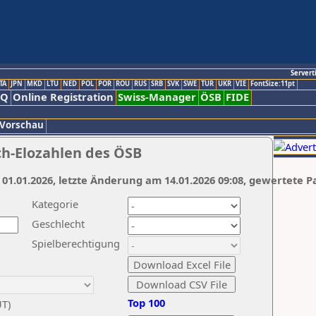
Servert
TA
JPN
MKD
LTU
NED
POL
POR
ROU
RUS
SRB
SVK
SWE
TUR
UKR
VIE
FontSize:11pt
AQ
Online Registration
Swiss-Manager
ÖSB
FIDE
 Vorschau
ch-Elozahlen des ÖSB
 01.01.2026, letzte Änderung am 14.01.2026 09:08, gewertete P
Kategorie
Geschlecht
Spielberechtigung
Top 100
UT)