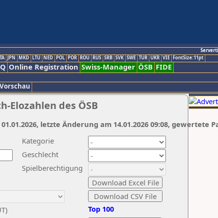
Servert
TA
JPN
MKD
LTU
NED
POL
POR
ROU
RUS
SRB
SVK
SWE
TUR
UKR
VIE
FontSize:11pt
AQ
Online Registration
Swiss-Manager
ÖSB
FIDE
 Vorschau
ch-Elozahlen des ÖSB
 01.01.2026, letzte Änderung am 14.01.2026 09:08, gewertete P
Kategorie
Geschlecht
Spielberechtigung
Top 100
UT)