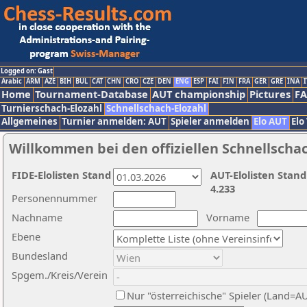
Logged on: Gast
Arabic
ARM
AZE
BIH
BUL
CAT
CHN
CRO
CZE
DEN
ENG
ESP
FAI
FIN
FRA
GER
GRE
INA
I
Home
Tournament-Database
AUT championship
Pictures
F
Turnierschach-Elozahl
Schnellschach-Elozahl
Allgemeines
Turnier anmelden: AUT
Spieler anmelden
Elo AUT
Elo
Willkommen bei den offiziellen Schnellscha
FIDE-Elolisten Stand
AUT-Elolisten Stand
4.233
Personennummer
Nachname
Vorname
Ebene
Bundesland
Spgem./Kreis/Verein
Nur "österreichische" Spieler (Land=A