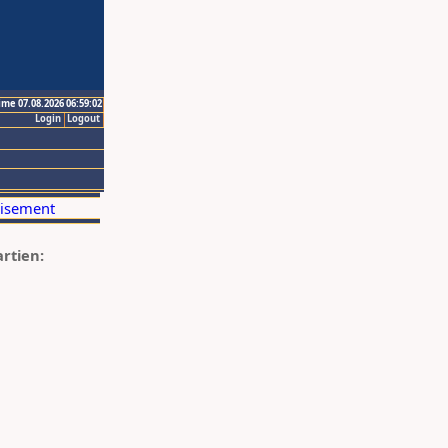
ime 07.08.2026 06:59:02
Login
Logout
artien: