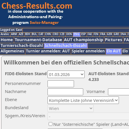
Logged on: Gast
Arabic
ARM
AZE
BIH
BUL
CAT
CHN
CRO
CZE
DEN
ENG
ESP
FAI
FIN
FRA
GER
GRE
INA
I
Home
Tournament-Database
AUT championship
Pictures
F
Turnierschach-Elozahl
Schnellschach-Elozahl
Allgemeines
Turnier anmelden: AUT
Spieler anmelden
Elo AUT
Elo
Willkommen bei den offiziellen Schnellscha
FIDE-Elolisten Stand
AUT-Elolisten Stand
4.233
Personennummer
Nachname
Vorname
Ebene
Bundesland
Spgem./Kreis/Verein
Nur "österreichische" Spieler (Land=A