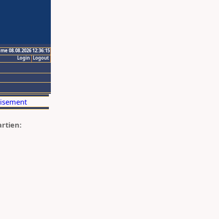
ime 08.08.2026 12:36:15
Login
Logout
artien: