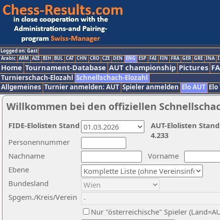
Logged on: Gast
Arabic
ARM
AZE
BIH
BUL
CAT
CHN
CRO
CZE
DEN
ENG
ESP
FAI
FIN
FRA
GER
GRE
INA
I
Home
Tournament-Database
AUT championship
Pictures
F
Turnierschach-Elozahl
Schnellschach-Elozahl
Allgemeines
Turnier anmelden: AUT
Spieler anmelden
Elo AUT
Elo
Willkommen bei den offiziellen Schnellscha
FIDE-Elolisten Stand
AUT-Elolisten Stand
4.233
Personennummer
Nachname
Vorname
Ebene
Bundesland
Spgem./Kreis/Verein
Nur "österreichische" Spieler (Land=A