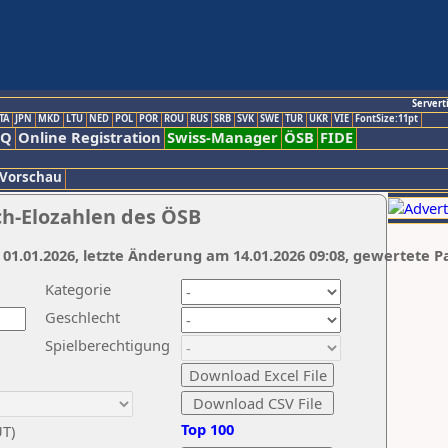
Servert
TA
JPN
MKD
LTU
NED
POL
POR
ROU
RUS
SRB
SVK
SWE
TUR
UKR
VIE
FontSize:11pt
AQ
Online Registration
Swiss-Manager
ÖSB
FIDE
 Vorschau
ch-Elozahlen des ÖSB
 01.01.2026, letzte Änderung am 14.01.2026 09:08, gewertete P
Kategorie
Geschlecht
Spielberechtigung
Top 100
UT)