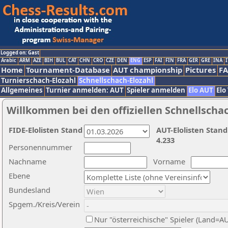
Logged on: Gast
Arabic
ARM
AZE
BIH
BUL
CAT
CHN
CRO
CZE
DEN
ENG
ESP
FAI
FIN
FRA
GER
GRE
INA
I
Home
Tournament-Database
AUT championship
Pictures
F
Turnierschach-Elozahl
Schnellschach-Elozahl
Allgemeines
Turnier anmelden: AUT
Spieler anmelden
Elo AUT
Elo
Willkommen bei den offiziellen Schnellscha
FIDE-Elolisten Stand
AUT-Elolisten Stand
4.233
Personennummer
Nachname
Vorname
Ebene
Bundesland
Spgem./Kreis/Verein
Nur "österreichische" Spieler (Land=A