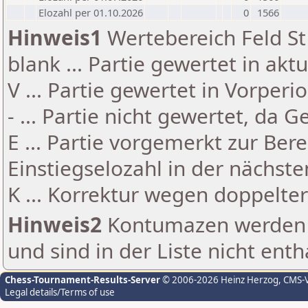
Elozahl per 01.10.2026
0
1566
Hinweis1
Wertebereich Feld St 
blank ... Partie gewertet in akt
V ... Partie gewertet in Vorperi
- ... Partie nicht gewertet, da 
E ... Partie vorgemerkt zur Be
Einstiegselozahl in der nächst
K ... Korrektur wegen doppelt
Hinweis2
Kontumazen werden g
und sind in der Liste nicht enth
Chess-Tournament-Results-Server
© 2006-2026 Heinz Herzog
, CMS-
Legal details/Terms of use