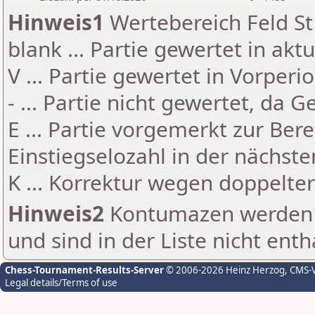
Hinweis1
Wertebereich Feld St 
blank ... Partie gewertet in akt
V ... Partie gewertet in Vorperi
- ... Partie nicht gewertet, da 
E ... Partie vorgemerkt zur Be
Einstiegselozahl in der nächst
K ... Korrektur wegen doppelt
Hinweis2
Kontumazen werden g
und sind in der Liste nicht enth
Chess-Tournament-Results-Server
© 2006-2026 Heinz Herzog
, CMS-
Legal details/Terms of use