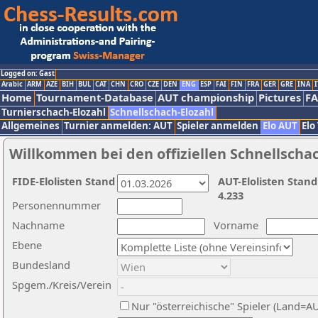
Logged on: Gast
Arabic
ARM
AZE
BIH
BUL
CAT
CHN
CRO
CZE
DEN
ENG
ESP
FAI
FIN
FRA
GER
GRE
INA
I
Home
Tournament-Database
AUT championship
Pictures
F
Turnierschach-Elozahl
Schnellschach-Elozahl
Allgemeines
Turnier anmelden: AUT
Spieler anmelden
Elo AUT
Elo
Willkommen bei den offiziellen Schnellscha
FIDE-Elolisten Stand
AUT-Elolisten Stand
4.233
Personennummer
Nachname
Vorname
Ebene
Bundesland
Spgem./Kreis/Verein
Nur "österreichische" Spieler (Land=A