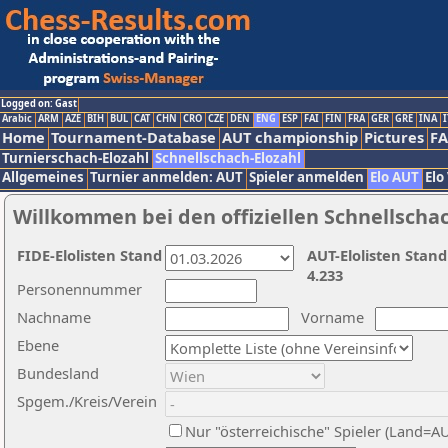
Logged on: Gast
Arabic
ARM
AZE
BIH
BUL
CAT
CHN
CRO
CZE
DEN
ENG
ESP
FAI
FIN
FRA
GER
GRE
INA
I
Home
Tournament-Database
AUT championship
Pictures
F
Turnierschach-Elozahl
Schnellschach-Elozahl
Allgemeines
Turnier anmelden: AUT
Spieler anmelden
Elo AUT
Elo
Willkommen bei den offiziellen Schnellscha
FIDE-Elolisten Stand
AUT-Elolisten Stand
4.233
Personennummer
Nachname
Vorname
Ebene
Bundesland
Spgem./Kreis/Verein
Nur "österreichische" Spieler (Land=A