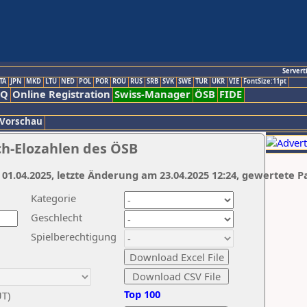
Servert
TA
JPN
MKD
LTU
NED
POL
POR
ROU
RUS
SRB
SVK
SWE
TUR
UKR
VIE
FontSize:11pt
AQ
Online Registration
Swiss-Manager
ÖSB
FIDE
 Vorschau
ch-Elozahlen des ÖSB
 01.04.2025, letzte Änderung am 23.04.2025 12:24, gewertete P
Kategorie
Geschlecht
Spielberechtigung
Top 100
UT)