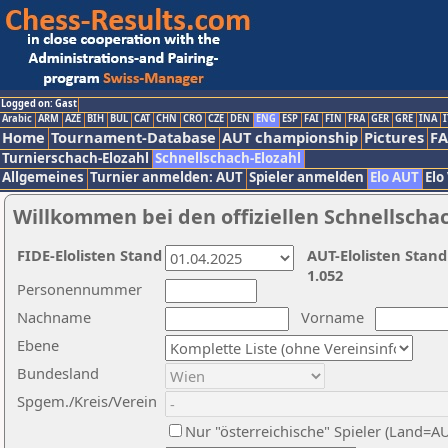
Logged on: Gast
Arabic
ARM
AZE
BIH
BUL
CAT
CHN
CRO
CZE
DEN
ENG
ESP
FAI
FIN
FRA
GER
GRE
INA
I
Home
Tournament-Database
AUT championship
Pictures
F
Turnierschach-Elozahl
Schnellschach-Elozahl
Allgemeines
Turnier anmelden: AUT
Spieler anmelden
Elo AUT
Elo
Willkommen bei den offiziellen Schnellscha
FIDE-Elolisten Stand
AUT-Elolisten Stand
1.052
Personennummer
Nachname
Vorname
Ebene
Bundesland
Spgem./Kreis/Verein
Nur "österreichische" Spieler (Land=A