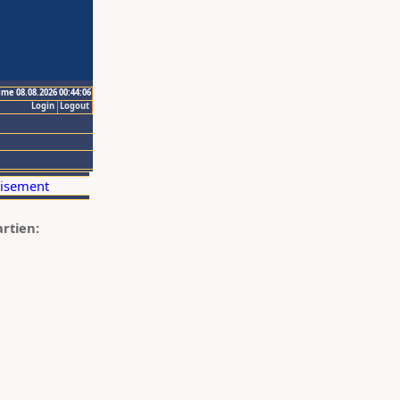
ime 08.08.2026 00:44:06
Login
Logout
artien: