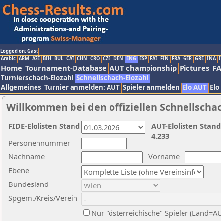
Logged on: Gast
Arabic
ARM
AZE
BIH
BUL
CAT
CHN
CRO
CZE
DEN
ENG
ESP
FAI
FIN
FRA
GER
GRE
INA
I
Home
Tournament-Database
AUT championship
Pictures
F
Turnierschach-Elozahl
Schnellschach-Elozahl
Allgemeines
Turnier anmelden: AUT
Spieler anmelden
Elo AUT
Elo
Willkommen bei den offiziellen Schnellscha
FIDE-Elolisten Stand
AUT-Elolisten Stand
4.233
Personennummer
Nachname
Vorname
Ebene
Bundesland
Spgem./Kreis/Verein
Nur "österreichische" Spieler (Land=A