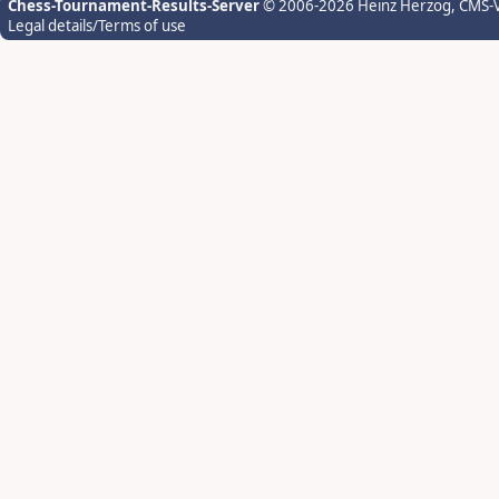
Chess-Tournament-Results-Server
© 2006-2026 Heinz Herzog
, CMS-
Legal details/Terms of use