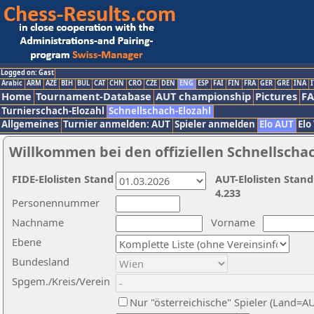
Logged on: Gast
Arabic
ARM
AZE
BIH
BUL
CAT
CHN
CRO
CZE
DEN
ENG
ESP
FAI
FIN
FRA
GER
GRE
INA
I
Home
Tournament-Database
AUT championship
Pictures
F
Turnierschach-Elozahl
Schnellschach-Elozahl
Allgemeines
Turnier anmelden: AUT
Spieler anmelden
Elo AUT
Elo
Willkommen bei den offiziellen Schnellscha
FIDE-Elolisten Stand
AUT-Elolisten Stand
4.233
Personennummer
Nachname
Vorname
Ebene
Bundesland
Spgem./Kreis/Verein
Nur "österreichische" Spieler (Land=A