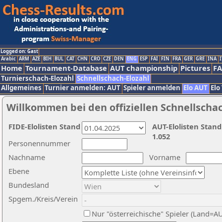
Logged on: Gast
Arabic
ARM
AZE
BIH
BUL
CAT
CHN
CRO
CZE
DEN
ENG
ESP
FAI
FIN
FRA
GER
GRE
INA
I
Home
Tournament-Database
AUT championship
Pictures
F
Turnierschach-Elozahl
Schnellschach-Elozahl
Allgemeines
Turnier anmelden: AUT
Spieler anmelden
Elo AUT
Elo
Willkommen bei den offiziellen Schnellscha
FIDE-Elolisten Stand
AUT-Elolisten Stand
1.052
Personennummer
Nachname
Vorname
Ebene
Bundesland
Spgem./Kreis/Verein
Nur "österreichische" Spieler (Land=A