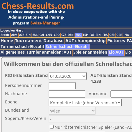
Logged on: Gast
Arabic
ARM
AZE
BIH
BUL
CAT
CHN
CRO
CZE
DEN
ENG
ESP
FAI
FIN
FRA
GER
GRE
INA
I
Home
Tournament-Database
AUT championship
Pictures
F
Turnierschach-Elozahl
Schnellschach-Elozahl
Allgemeines
Turnier anmelden: AUT
Spieler anmelden
Elo AUT
Elo
Willkommen bei den offiziellen Schnellscha
FIDE-Elolisten Stand
AUT-Elolisten Stand
4.233
Personennummer
Nachname
Vorname
Ebene
Bundesland
Spgem./Kreis/Verein
Nur "österreichische" Spieler (Land=A