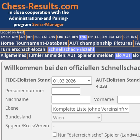
Logged on: Gast
Arabic
ARM
AZE
BIH
BUL
CAT
CHN
CRO
CZE
DEN
ENG
ESP
FAI
FIN
FRA
GER
GRE
INA
I
Home
Tournament-Database
AUT championship
Pictures
F
Turnierschach-Elozahl
Schnellschach-Elozahl
Allgemeines
Turnier anmelden: AUT
Spieler anmelden
Elo AUT
Elo
Willkommen bei den offiziellen Schnellscha
FIDE-Elolisten Stand
AUT-Elolisten Stand
4.233
Personennummer
Nachname
Vorname
Ebene
Bundesland
Spgem./Kreis/Verein
Nur "österreichische" Spieler (Land=A