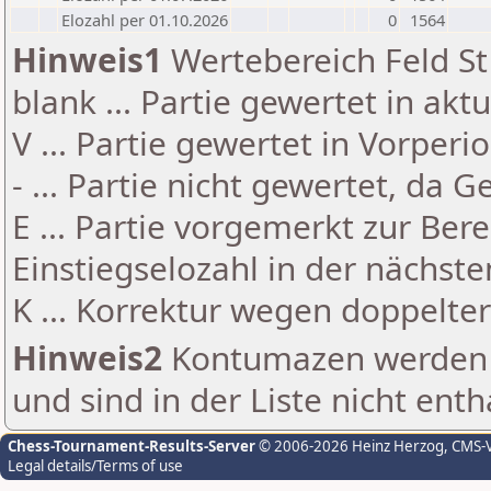
Elozahl per 01.10.2026
0
1564
Hinweis1
Wertebereich Feld St 
blank ... Partie gewertet in akt
V ... Partie gewertet in Vorperi
- ... Partie nicht gewertet, da 
E ... Partie vorgemerkt zur Be
Einstiegselozahl in der nächst
K ... Korrektur wegen doppelt
Hinweis2
Kontumazen werden g
und sind in der Liste nicht enth
Chess-Tournament-Results-Server
© 2006-2026 Heinz Herzog
, CMS-
Legal details/Terms of use