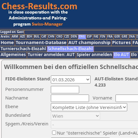
Logged on: Gast
Arabic
ARM
AZE
BIH
BUL
CAT
CHN
CRO
CZE
DEN
ENG
ESP
FAI
FIN
FRA
GER
GRE
INA
I
Home
Tournament-Database
AUT championship
Pictures
F
Turnierschach-Elozahl
Schnellschach-Elozahl
Allgemeines
Turnier anmelden: AUT
Spieler anmelden
Elo AUT
Elo
Willkommen bei den offiziellen Schnellscha
FIDE-Elolisten Stand
AUT-Elolisten Stand
4.233
Personennummer
Nachname
Vorname
Ebene
Bundesland
Spgem./Kreis/Verein
Nur "österreichische" Spieler (Land=A