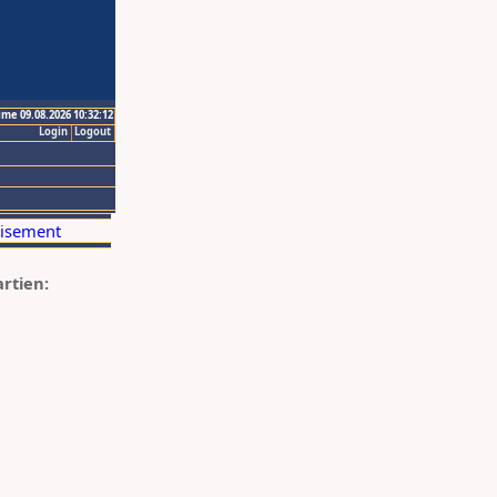
ime 09.08.2026 10:32:12
Login
Logout
artien: