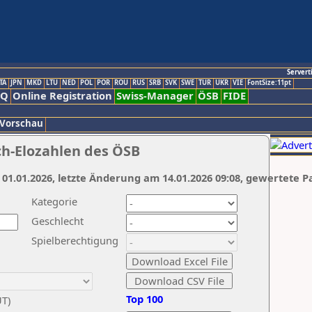
Servert
TA
JPN
MKD
LTU
NED
POL
POR
ROU
RUS
SRB
SVK
SWE
TUR
UKR
VIE
FontSize:11pt
AQ
Online Registration
Swiss-Manager
ÖSB
FIDE
 Vorschau
ch-Elozahlen des ÖSB
 01.01.2026, letzte Änderung am 14.01.2026 09:08, gewertete P
Kategorie
Geschlecht
Spielberechtigung
Top 100
UT)