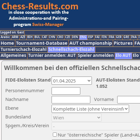
Logged on: Gast
Arabic
ARM
AZE
BIH
BUL
CAT
CHN
CRO
CZE
DEN
ENG
ESP
FAI
FIN
FRA
GER
GRE
INA
I
Home
Tournament-Database
AUT championship
Pictures
F
Turnierschach-Elozahl
Schnellschach-Elozahl
Allgemeines
Turnier anmelden: AUT
Spieler anmelden
Elo AUT
Elo
Willkommen bei den offiziellen Schnellscha
FIDE-Elolisten Stand
AUT-Elolisten Stand
1.052
Personennummer
Nachname
Vorname
Ebene
Bundesland
Spgem./Kreis/Verein
Nur "österreichische" Spieler (Land=A