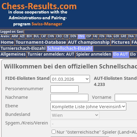
Logged on: Gast
Arabic
ARM
AZE
BIH
BUL
CAT
CHN
CRO
CZE
DEN
ENG
ESP
FAI
FIN
FRA
GER
GRE
INA
I
Home
Tournament-Database
AUT championship
Pictures
F
Turnierschach-Elozahl
Schnellschach-Elozahl
Allgemeines
Turnier anmelden: AUT
Spieler anmelden
Elo AUT
Elo
Willkommen bei den offiziellen Schnellscha
FIDE-Elolisten Stand
AUT-Elolisten Stand
4.233
Personennummer
Nachname
Vorname
Ebene
Bundesland
Spgem./Kreis/Verein
Nur "österreichische" Spieler (Land=A