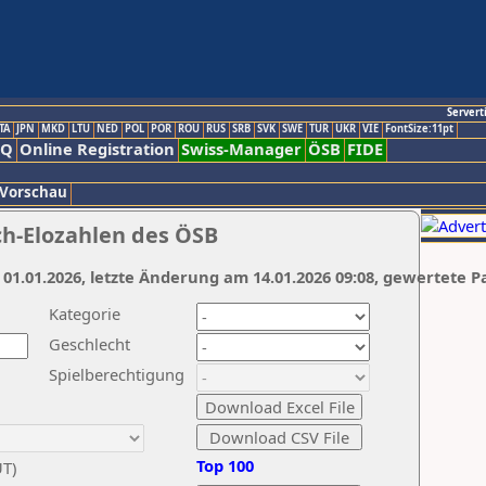
Servert
TA
JPN
MKD
LTU
NED
POL
POR
ROU
RUS
SRB
SVK
SWE
TUR
UKR
VIE
FontSize:11pt
AQ
Online Registration
Swiss-Manager
ÖSB
FIDE
 Vorschau
ch-Elozahlen des ÖSB
 01.01.2026, letzte Änderung am 14.01.2026 09:08, gewertete P
Kategorie
Geschlecht
Spielberechtigung
Top 100
UT)