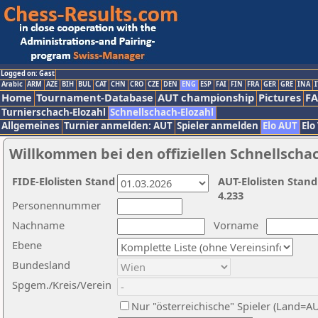
Logged on: Gast
Arabic
ARM
AZE
BIH
BUL
CAT
CHN
CRO
CZE
DEN
ENG
ESP
FAI
FIN
FRA
GER
GRE
INA
I
Home
Tournament-Database
AUT championship
Pictures
F
Turnierschach-Elozahl
Schnellschach-Elozahl
Allgemeines
Turnier anmelden: AUT
Spieler anmelden
Elo AUT
Elo
Willkommen bei den offiziellen Schnellscha
FIDE-Elolisten Stand
AUT-Elolisten Stand
4.233
Personennummer
Nachname
Vorname
Ebene
Bundesland
Spgem./Kreis/Verein
Nur "österreichische" Spieler (Land=A