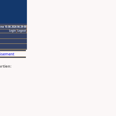
ime 10.08.2026 06:29:00
Login
Logout
artien: