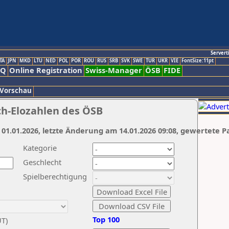
Servert
TA
JPN
MKD
LTU
NED
POL
POR
ROU
RUS
SRB
SVK
SWE
TUR
UKR
VIE
FontSize:11pt
AQ
Online Registration
Swiss-Manager
ÖSB
FIDE
 Vorschau
ch-Elozahlen des ÖSB
 01.01.2026, letzte Änderung am 14.01.2026 09:08, gewertete P
Kategorie
Geschlecht
Spielberechtigung
Top 100
UT)