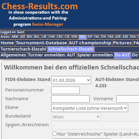
Logged on: Gast
Arabic
ARM
AZE
BIH
BUL
CAT
CHN
CRO
CZE
DEN
ENG
ESP
FAI
FIN
FRA
GER
GRE
INA
I
Home
Tournament-Database
AUT championship
Pictures
F
Turnierschach-Elozahl
Schnellschach-Elozahl
Allgemeines
Turnier anmelden: AUT
Spieler anmelden
Elo AUT
Elo
Willkommen bei den offiziellen Schnellscha
FIDE-Elolisten Stand
AUT-Elolisten Stand
4.233
Personennummer
Nachname
Vorname
Ebene
Bundesland
Spgem./Kreis/Verein
Nur "österreichische" Spieler (Land=A