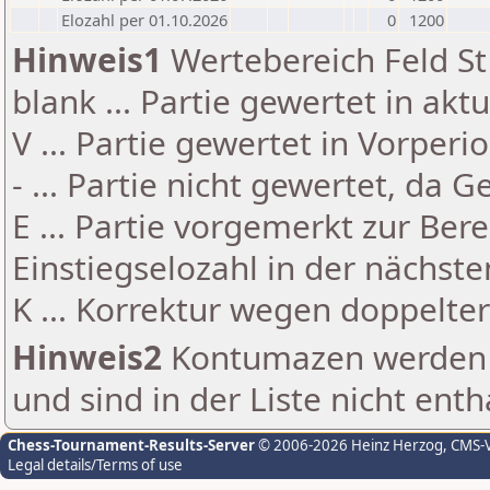
Elozahl per 01.10.2026
0
1200
Hinweis1
Wertebereich Feld St 
blank ... Partie gewertet in akt
V ... Partie gewertet in Vorperi
- ... Partie nicht gewertet, da 
E ... Partie vorgemerkt zur Be
Einstiegselozahl in der nächst
K ... Korrektur wegen doppelt
Hinweis2
Kontumazen werden g
und sind in der Liste nicht enth
Chess-Tournament-Results-Server
© 2006-2026 Heinz Herzog
, CMS-
Legal details/Terms of use