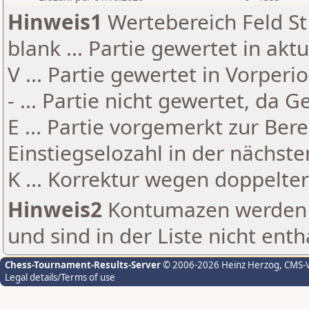
Hinweis1
Wertebereich Feld St 
blank ... Partie gewertet in akt
V ... Partie gewertet in Vorperi
- ... Partie nicht gewertet, da 
E ... Partie vorgemerkt zur Be
Einstiegselozahl in der nächst
K ... Korrektur wegen doppelt
Hinweis2
Kontumazen werden g
und sind in der Liste nicht enth
Chess-Tournament-Results-Server
© 2006-2026 Heinz Herzog
, CMS-
Legal details/Terms of use