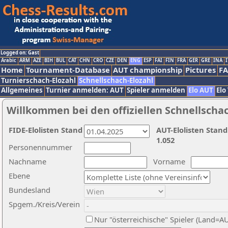
Logged on: Gast
Arabic
ARM
AZE
BIH
BUL
CAT
CHN
CRO
CZE
DEN
ENG
ESP
FAI
FIN
FRA
GER
GRE
INA
I
Home
Tournament-Database
AUT championship
Pictures
F
Turnierschach-Elozahl
Schnellschach-Elozahl
Allgemeines
Turnier anmelden: AUT
Spieler anmelden
Elo AUT
Elo
Willkommen bei den offiziellen Schnellscha
FIDE-Elolisten Stand
AUT-Elolisten Stand
1.052
Personennummer
Nachname
Vorname
Ebene
Bundesland
Spgem./Kreis/Verein
Nur "österreichische" Spieler (Land=A