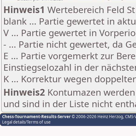
Hinweis1
Wertebereich Feld St 
blank ... Partie gewertet in akt
V ... Partie gewertet in Vorperi
- ... Partie nicht gewertet, da 
E ... Partie vorgemerkt zur Be
Einstiegselozahl in der nächst
K ... Korrektur wegen doppelt
Hinweis2
Kontumazen werden g
und sind in der Liste nicht enth
Chess-Tournament-Results-Server
© 2006-2026 Heinz Herzog
, CMS-
Legal details/Terms of use