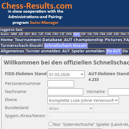
Logged on: Gast
Arabic
ARM
AZE
BIH
BUL
CAT
CHN
CRO
CZE
DEN
ENG
ESP
FAI
FIN
FRA
GER
GRE
INA
I
Home
Tournament-Database
AUT championship
Pictures
F
Turnierschach-Elozahl
Schnellschach-Elozahl
Allgemeines
Turnier anmelden: AUT
Spieler anmelden
Elo AUT
Elo
Willkommen bei den offiziellen Schnellscha
FIDE-Elolisten Stand
AUT-Elolisten Stand
4.233
Personennummer
Nachname
Vorname
Ebene
Bundesland
Spgem./Kreis/Verein
Nur "österreichische" Spieler (Land=A