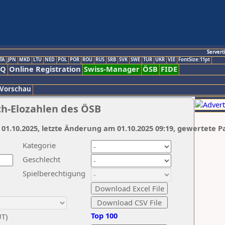
Servert
TA
JPN
MKD
LTU
NED
POL
POR
ROU
RUS
SRB
SVK
SWE
TUR
UKR
VIE
FontSize:11pt
AQ
Online Registration
Swiss-Manager
ÖSB
FIDE
 Vorschau
ch-Elozahlen des ÖSB
 01.10.2025, letzte Änderung am 01.10.2025 09:19, gewertete P
Kategorie
Geschlecht
Spielberechtigung
Top 100
UT)