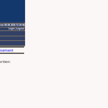
ime 08.08.2026 13:34:46
Login
Logout
artien: