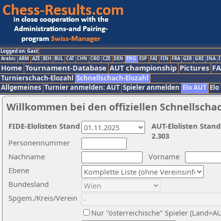
Logged on: Gast
Arabic
ARM
AZE
BIH
BUL
CAT
CHN
CRO
CZE
DEN
ENG
ESP
FAI
FIN
FRA
GER
GRE
INA
I
Home
Tournament-Database
AUT championship
Pictures
F
Turnierschach-Elozahl
Schnellschach-Elozahl
Allgemeines
Turnier anmelden: AUT
Spieler anmelden
Elo AUT
Elo
Willkommen bei den offiziellen Schnellscha
FIDE-Elolisten Stand
AUT-Elolisten Stand
2.303
Personennummer
Nachname
Vorname
Ebene
Bundesland
Spgem./Kreis/Verein
Nur "österreichische" Spieler (Land=A