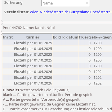
Sortierung
Vereinslisten:
Wien
Niederösterreich
Burgenland
Oberösterrei
Pnr:144762 Name: Iannis Nöbl
tnr
St
turnier
bdld
rd
datum
f
K
erg
elo+/-
gegn
Elozahl per 01.01.2025
0
1200
Elozahl per 01.04.2025
0
1200
Elozahl per 01.07.2025
0
1200
Elozahl per 01.10.2025
0
1200
Elozahl per 01.01.2026
0
1200
Elozahl per 01.04.2026
0
1202
Elozahl per 01.07.2026
0
1202
Elozahl per 01.10.2026
0
1202
Hinweis1
Wertebereich Feld St (Status)
blank ... Partie gewertet in aktueller Periode gespielt
V ... Partie gewertet in Vorperiode(n) gespielt
- ... Partie nicht gewertet, da Gegner keine Elozahl hat.
E ... Partie vorgemerkt zur Berechnung der Einstiegselozahl in