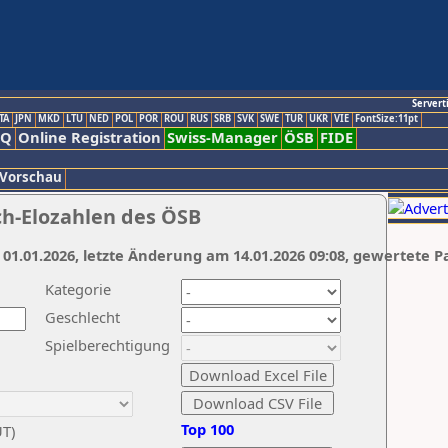
Servert
TA
JPN
MKD
LTU
NED
POL
POR
ROU
RUS
SRB
SVK
SWE
TUR
UKR
VIE
FontSize:11pt
AQ
Online Registration
Swiss-Manager
ÖSB
FIDE
 Vorschau
ch-Elozahlen des ÖSB
 01.01.2026, letzte Änderung am 14.01.2026 09:08, gewertete P
Kategorie
Geschlecht
Spielberechtigung
Top 100
UT)