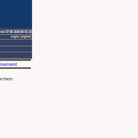
ime 07.08.2026 04:43:23
Login
Logout
artien: