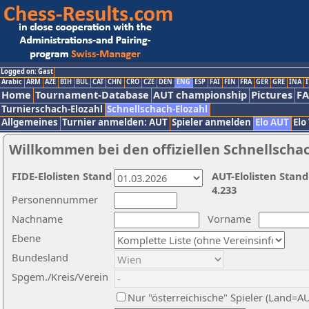
Logged on: Gast
Arabic
ARM
AZE
BIH
BUL
CAT
CHN
CRO
CZE
DEN
ENG
ESP
FAI
FIN
FRA
GER
GRE
INA
I
Home
Tournament-Database
AUT championship
Pictures
F
Turnierschach-Elozahl
Schnellschach-Elozahl
Allgemeines
Turnier anmelden: AUT
Spieler anmelden
Elo AUT
Elo
Willkommen bei den offiziellen Schnellscha
FIDE-Elolisten Stand
AUT-Elolisten Stand
4.233
Personennummer
Nachname
Vorname
Ebene
Bundesland
Spgem./Kreis/Verein
Nur "österreichische" Spieler (Land=A