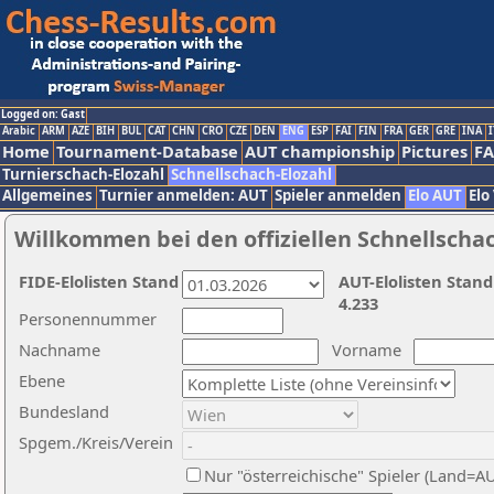
Logged on: Gast
Arabic
ARM
AZE
BIH
BUL
CAT
CHN
CRO
CZE
DEN
ENG
ESP
FAI
FIN
FRA
GER
GRE
INA
I
Home
Tournament-Database
AUT championship
Pictures
F
Turnierschach-Elozahl
Schnellschach-Elozahl
Allgemeines
Turnier anmelden: AUT
Spieler anmelden
Elo AUT
Elo
Willkommen bei den offiziellen Schnellscha
FIDE-Elolisten Stand
AUT-Elolisten Stand
4.233
Personennummer
Nachname
Vorname
Ebene
Bundesland
Spgem./Kreis/Verein
Nur "österreichische" Spieler (Land=A