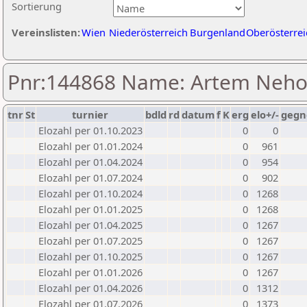
Sortierung
Vereinslisten:
Wien
Niederösterreich
Burgenland
Oberösterrei
Pnr:144868 Name: Artem Neh
tnr
St
turnier
bdld
rd
datum
f
K
erg
elo+/-
gegn
Elozahl per 01.10.2023
0
0
Elozahl per 01.01.2024
0
961
Elozahl per 01.04.2024
0
954
Elozahl per 01.07.2024
0
902
Elozahl per 01.10.2024
0
1268
Elozahl per 01.01.2025
0
1268
Elozahl per 01.04.2025
0
1267
Elozahl per 01.07.2025
0
1267
Elozahl per 01.10.2025
0
1267
Elozahl per 01.01.2026
0
1267
Elozahl per 01.04.2026
0
1312
Elozahl per 01.07.2026
0
1373