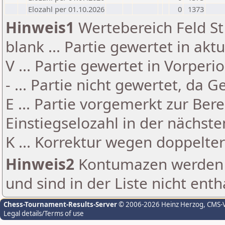
Elozahl per 01.10.2026
0
1373
Hinweis1
Wertebereich Feld St 
blank ... Partie gewertet in akt
V ... Partie gewertet in Vorperi
- ... Partie nicht gewertet, da 
E ... Partie vorgemerkt zur Be
Einstiegselozahl in der nächst
K ... Korrektur wegen doppelt
Hinweis2
Kontumazen werden g
und sind in der Liste nicht enth
Chess-Tournament-Results-Server
© 2006-2026 Heinz Herzog
, CMS-
Legal details/Terms of use