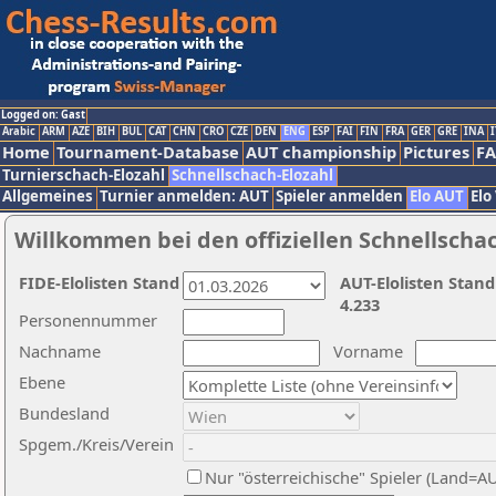
Logged on: Gast
Arabic
ARM
AZE
BIH
BUL
CAT
CHN
CRO
CZE
DEN
ENG
ESP
FAI
FIN
FRA
GER
GRE
INA
I
Home
Tournament-Database
AUT championship
Pictures
F
Turnierschach-Elozahl
Schnellschach-Elozahl
Allgemeines
Turnier anmelden: AUT
Spieler anmelden
Elo AUT
Elo
Willkommen bei den offiziellen Schnellscha
FIDE-Elolisten Stand
AUT-Elolisten Stand
4.233
Personennummer
Nachname
Vorname
Ebene
Bundesland
Spgem./Kreis/Verein
Nur "österreichische" Spieler (Land=A