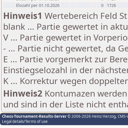
Elozahl per 01.10.2026
0
1726
Hinweis1
Wertebereich Feld St 
blank ... Partie gewertet in akt
V ... Partie gewertet in Vorperi
- ... Partie nicht gewertet, da 
E ... Partie vorgemerkt zur Be
Einstiegselozahl in der nächst
K ... Korrektur wegen doppelt
Hinweis2
Kontumazen werden g
und sind in der Liste nicht enth
Chess-Tournament-Results-Server
© 2006-2026 Heinz Herzog
, CMS-
Legal details/Terms of use