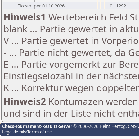
Elozahl per 01.10.2026
0
1292
Hinweis1
Wertebereich Feld St 
blank ... Partie gewertet in akt
V ... Partie gewertet in Vorperi
- ... Partie nicht gewertet, da 
E ... Partie vorgemerkt zur Be
Einstiegselozahl in der nächst
K ... Korrektur wegen doppelt
Hinweis2
Kontumazen werden g
und sind in der Liste nicht enth
Chess-Tournament-Results-Server
© 2006-2026 Heinz Herzog
, CMS-
Legal details/Terms of use