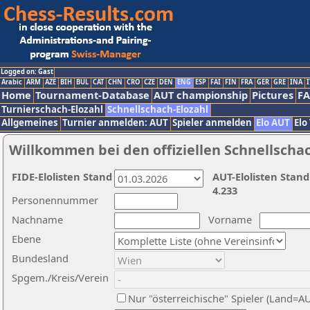
Logged on: Gast
Arabic
ARM
AZE
BIH
BUL
CAT
CHN
CRO
CZE
DEN
ENG
ESP
FAI
FIN
FRA
GER
GRE
INA
I
Home
Tournament-Database
AUT championship
Pictures
F
Turnierschach-Elozahl
Schnellschach-Elozahl
Allgemeines
Turnier anmelden: AUT
Spieler anmelden
Elo AUT
Elo
Willkommen bei den offiziellen Schnellscha
FIDE-Elolisten Stand
AUT-Elolisten Stand
4.233
Personennummer
Nachname
Vorname
Ebene
Bundesland
Spgem./Kreis/Verein
Nur "österreichische" Spieler (Land=A