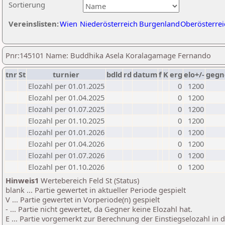
Sortierung
Vereinslisten:
Wien
Niederösterreich
Burgenland
Oberösterrei
Pnr:145101 Name: Buddhika Asela Koralagamage Fernando
tnr
St
turnier
bdld
rd
datum
f
K
erg
elo+/-
gegn
Elozahl per 01.01.2025
0
1200
Elozahl per 01.04.2025
0
1200
Elozahl per 01.07.2025
0
1200
Elozahl per 01.10.2025
0
1200
Elozahl per 01.01.2026
0
1200
Elozahl per 01.04.2026
0
1200
Elozahl per 01.07.2026
0
1200
Elozahl per 01.10.2026
0
1200
Hinweis1
Wertebereich Feld St (Status)
blank ... Partie gewertet in aktueller Periode gespielt
V ... Partie gewertet in Vorperiode(n) gespielt
- ... Partie nicht gewertet, da Gegner keine Elozahl hat.
E ... Partie vorgemerkt zur Berechnung der Einstiegselozahl in