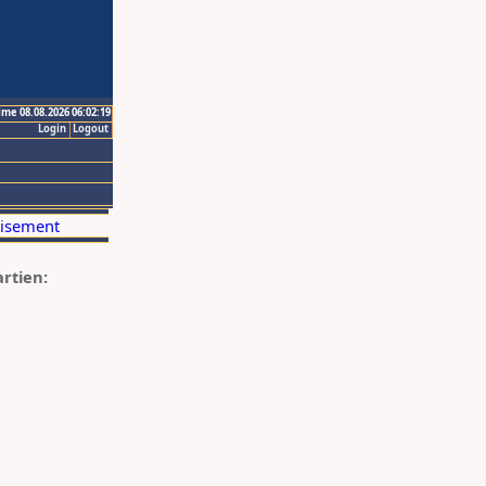
ime 08.08.2026 06:02:19
Login
Logout
artien: