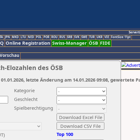
Servert
TA
JPN
MKD
LTU
NED
POL
POR
ROU
RUS
SRB
SVK
SWE
TUR
UKR
VIE
FontSize:11pt
AQ
Online Registration
Swiss-Manager
ÖSB
FIDE
 Vorschau
ch-Elozahlen des ÖSB
 01.01.2026, letzte Änderung am 14.01.2026 09:08, gewertete P
Kategorie
Geschlecht
Spielberechtigung
Top 100
UT)