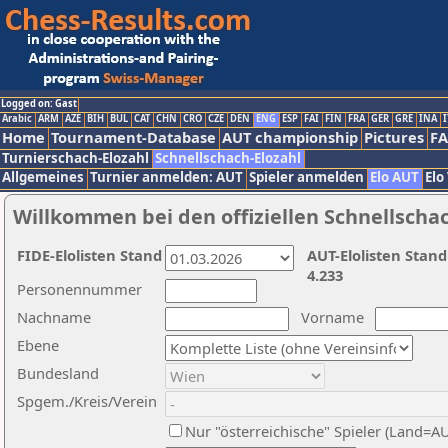
Logged on: Gast
Arabic
ARM
AZE
BIH
BUL
CAT
CHN
CRO
CZE
DEN
ENG
ESP
FAI
FIN
FRA
GER
GRE
INA
I
Home
Tournament-Database
AUT championship
Pictures
F
Turnierschach-Elozahl
Schnellschach-Elozahl
Allgemeines
Turnier anmelden: AUT
Spieler anmelden
Elo AUT
Elo
Willkommen bei den offiziellen Schnellscha
FIDE-Elolisten Stand
AUT-Elolisten Stand
4.233
Personennummer
Nachname
Vorname
Ebene
Bundesland
Spgem./Kreis/Verein
Nur "österreichische" Spieler (Land=A